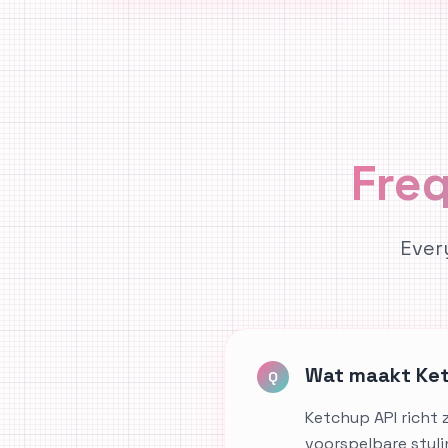
Fre
Ever
Wat maakt Ket
Q
Ketchup API richt z
voorspelbare styli