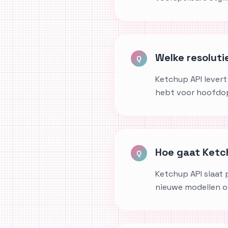
Welke resolut
Q
Ketchup API levert
hebt voor hoofdop
Hoe gaat Ketc
Q
Ketchup API slaat p
nieuwe modellen o