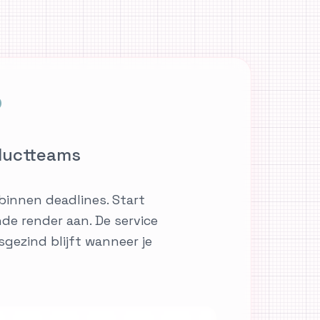
?
oductteams
binnen deadlines. Start
e render aan. De service
sgezind blijft wanneer je