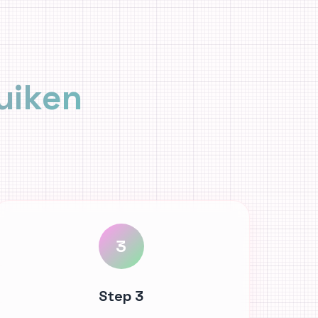
uiken
3
Step 3